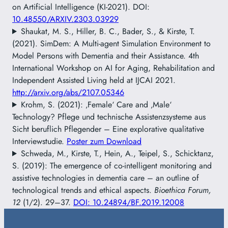
on Artificial Intelligence (KI-2021). DOI:
10.48550/ARXIV.2303.03929
Shaukat, M. S., Hiller, B. C., Bader, S., & Kirste, T.
(2021). SimDem: A Multi-agent Simulation Environment to
Model Persons with Dementia and their Assistance. 4th
International Workshop on AI for Aging, Rehabilitation and
Independent Assisted Living held at IJCAI 2021.
http://arxiv.org/abs/2107.05346
Krohm, S. (2021): ‚Female‘ Care and ‚Male‘
Technology? Pflege und technische Assistenzsysteme aus
Sicht beruflich Pflegender – Eine explorative qualitative
Interviewstudie.
Poster zum Download
Schweda, M., Kirste, T., Hein, A., Teipel, S., Schicktanz,
S. (2019): The emergence of co-intelligent monitoring and
assistive technologies in dementia care – an outline of
technological trends and ethical aspects.
Bioethica Forum,
12
(1/2). 29–37.
DOI: 10.24894/BF.2019.12008