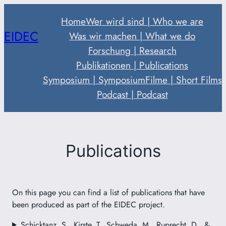
Zum
Home
Wer wird sind | Who we are
Inhalt
EIDEC
Was wir machen | What we do
springen
Forschung | Research
Publikationen | Publications
Symposium | Symposium
Filme | Short Films
Podcast | Podcast
Publications
On this page you can find a list of publications that have
been produced as part of the EIDEC project.
Schicktanz, S., Kirste, T., Schweda, M., Ruprecht, D., &