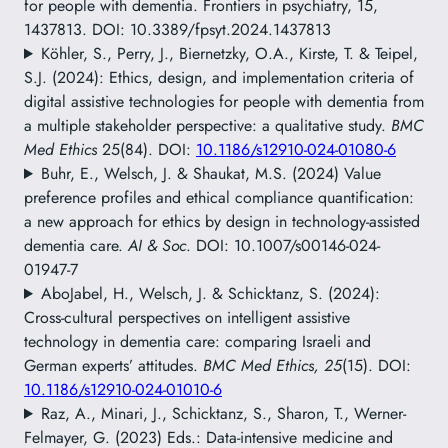
for people with dementia. Frontiers in psychiatry, 15,
1437813. DOI: 10.3389/fpsyt.2024.1437813
Köhler, S., Perry, J., Biernetzky, O.A., Kirste, T. & Teipel,
S.J. (2024): Ethics, design, and implementation criteria of
digital assistive technologies for people with dementia from
a multiple stakeholder perspective: a qualitative study.
BMC
Med Ethics
25(84). DOI:
10.1186/s12910-024-01080-6
Buhr, E., Welsch, J. & Shaukat, M.S. (2024) Value
preference profiles and ethical compliance quantification:
a new approach for ethics by design in technology-assisted
dementia care.
AI & Soc
. DOI: 10.1007/s00146-024-
01947-7
AboJabel, H., Welsch, J. & Schicktanz, S. (2024):
Cross-cultural perspectives on intelligent assistive
technology in dementia care: comparing Israeli and
German experts’ attitudes.
BMC Med Ethics, 25
(15). DOI:
10.1186/s12910-024-01010-6
Raz, A., Minari, J., Schicktanz, S., Sharon, T., Werner-
Felmayer, G. (2023) Eds.: Data-intensive medicine and