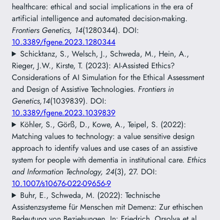
healthcare: ethical and social implications in the era of
artificial intelligence and automated decision-making.
Frontiers Genetics, 14
(1280344). DOI:
10.3389/fgene.2023.1280344
Schicktanz, S., Welsch, J., Schweda, M., Hein, A.,
Rieger, J.W., Kirste, T. (2023): AI-Assisted Ethics?
Considerations of AI Simulation for the Ethical Assessment
and Design of Assistive Technologies.
Frontiers in
Genetics,14
(1039839). DOI:
10.3389/fgene.2023.1039839
Köhler, S., Görß, D., Kowe, A., Teipel, S. (2022):
Matching values to technology: a value sensitive design
approach to identify values and use cases of an assistive
system for people with dementia in institutional care.
Ethics
and Information Technology, 24
(3), 27. DOI:
10.1007/s10676-022-09656-9
Buhr, E., Schweda, M. (2022): Technische
Assistenzsysteme für Menschen mit Demenz: Zur ethischen
Bedeutung von Beziehungen. In: Friedrich, Orsolya et al.