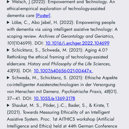
Welsch, J.(2022): Empowerment and Technology. An
ethical-empirical exploration of technology-assisted
dementia care
[Poster]
.
Löbe, C., Abo Jabel, H. (2022): Empowering people
with dementia via using intelligent assistive technology: A
scoping review.
Archives of Gerontology and Geriatrics
,
101
(104699). DOI:
10.1016/j.archger.2022.104699
Schicktanz, S., Schweda, M. (2021): Aging 4.0?
Rethinking the ethical framing of technology‐assisted
eldercare.
History and Philosophy of the Life Sciences
,
43
(93). DOI:
10.1007/s40656-021-00447-x
Schweda, M., Schicktanz, S. (2021): Ethische Aspekte
co-intelligenter Assistenztechnologien in der Versorgung
von Menschen mit Demenz.
Psychiatrische Praxis, 48
(01).
37–41. DOI:
10.1055/a-1369-3178
Shaukat, M. S., Põder, J.-C., Bader, S., & Kirste, T.
(2021). Towards Measuring Ethicality of an Intelligent
Assistive System. Proc. 1st AITHICS workshop (Artificial
Intelligence and Ethics) held at 44th German Conference