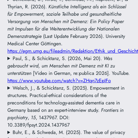
Thyrian, R. (2026).
Künstliche Intelligenz als ein Schlüssel
für Empowerment, soziale Teilhabe und gesundheitliche
Versorgung von Menschen mit Demenz: Ein Policy Paper
mit Impulsen für die Weiterentwicklung der Nationalen
Demenzstrategie
(Last Update February 2026). University
Medical Center Göttingen.
https://egm.umg.eu/fileadmin/Redaktion/Ethik_und_Geschic
Paul, S., & Schicktanz, S. (2026, Mai 20).
Was
gebraucht wird, um Menschen mit Demenz mit KI zu
unterstützen
[Video in German, re:publica 2026]. YouTube.
https://www.youtube.com/watch?v=ZHqn7zEpIFo
Welsch, J., & Schicktanz, S. (2025). Empowerment in
structures. Practical-ethical considerations of the
preconditions for technology-assisted dementia care in
Germany based on an expert-interview study.
Frontiers in
psychiatry
,
15
, 1437967. DOI:
10.3389/fpsyt.2024.1437967
Buhr, E., & Schweda, M. (2025). The value of privacy