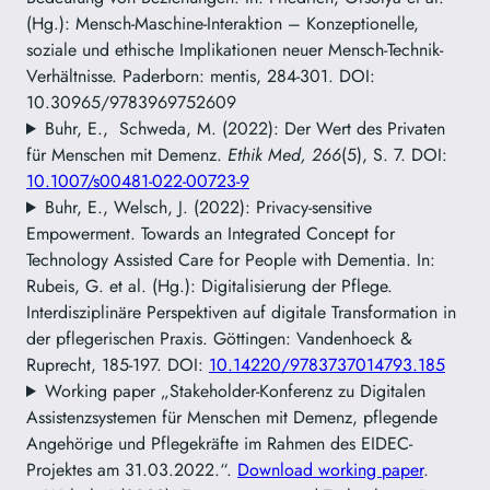
(Hg.): Mensch-Maschine-Interaktion – Konzeptionelle,
soziale und ethische Implikationen neuer Mensch-Technik-
Verhältnisse. Paderborn: mentis, 284-301. DOI:
10.30965/9783969752609
Buhr, E., Schweda, M. (2022): Der Wert des Privaten
für Menschen mit Demenz.
Ethik Med, 266
(5), S. 7. DOI:
10.1007/s00481-022-00723-9
Buhr, E., Welsch, J. (2022): Privacy-sensitive
Empowerment. Towards an Integrated Concept for
Technology Assisted Care for People with Dementia. In:
Rubeis, G. et al. (Hg.): Digitalisierung der Pflege.
Interdisziplinäre Perspektiven auf digitale Transformation in
der pflegerischen Praxis. Göttingen: Vandenhoeck &
Ruprecht, 185-197. DOI:
10.14220/9783737014793.185
Working paper „Stakeholder-Konferenz zu Digitalen
Assistenzsystemen für Menschen mit Demenz, pflegende
Angehörige und Pflegekräfte im Rahmen des EIDEC-
Projektes am 31.03.2022.“.
Download working paper
.