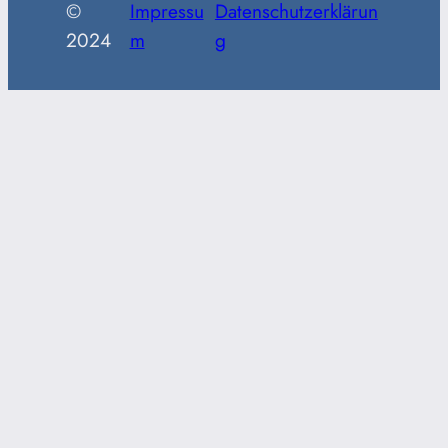
©
Impressu
Datenschutzerklärun
2024
m
g