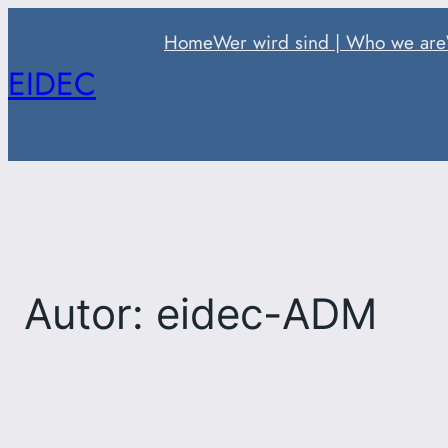
Zum
Home
Wer wird sind | Who we are
Inhalt
EIDEC
springen
Autor:
eidec-ADM