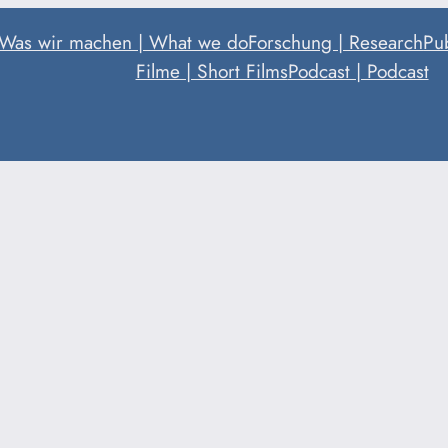
Was wir machen | What we do
Forschung | Research
Pub
Filme | Short Films
Podcast | Podcast